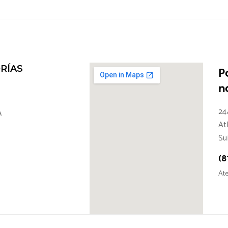
RÍAS
P
n
24
A
At
Su
(8
Ate