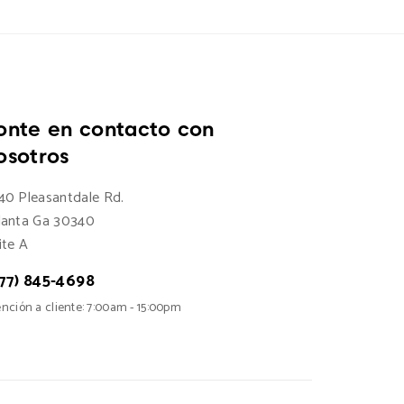
onte en contacto con
osotros
40 Pleasantdale Rd.
lanta Ga 30340
ite A
77) 845-4698
nción a cliente: 7:00am - 15:00pm