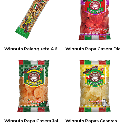
Winnuts Palanqueta 4.64 oz – 24 pz
Winnuts Papa Casera Diabla 6oz (12pack)
Winnuts Papa Casera Jalapeño 6oz (12pack)
Winnuts Papas Caseras Sal 6oz (12pack)