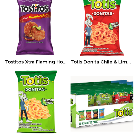
Tostitos Xtra Flaming Hot (pack 3)
Totis Donita Chile & Limon 24pz (1.76 oz)