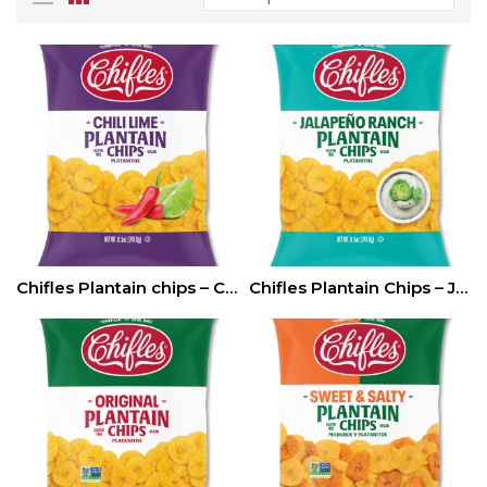
Chifles Plantain chips – Chili Lime 8.5oz-14pz
Chifles Plantain Chips – Jalapeño Ranch 4.5oz-14pz