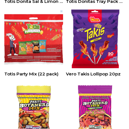
Totis Donita Sal & Limon 24 (1.76 oz)
Totis Donitas Tray Pack 30/07oz
Totis Party Mix (22 pack)
Vero Takis Lollipop 20pz