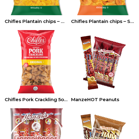
Chifles Plantain chips – Original 5oz-14pz
Chifles Plantain chips – Sweet and Salty 5oz-14pz
Chifles Pork Crackling 5oz-24pz
ManzeHOT Peanuts