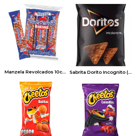
Manzela Revolcados 10ct (148Gr) (1bag)
Sabrita Dorito Incognito (223gr) 3pack