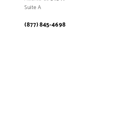
Suite A
(877) 845-4698
Atención a cliente: 7:00am - 15:00pm