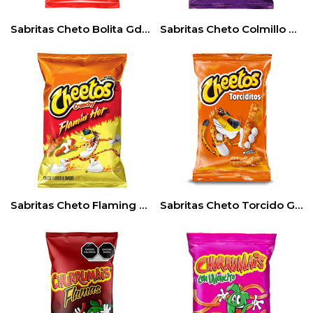
Sabritas Cheto Bolita Gde 110gr (3pack)
Sabritas Cheto Colmillo grande (100gr) 3pack
Sabritas Cheto Flaming Gde (145gr) 3pack
Sabritas Cheto Torcido Grande (145gr) 3pack