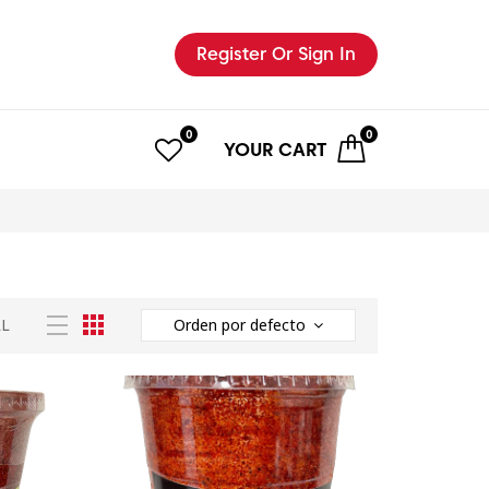
Register
Or Sign In
0
0
YOUR
CART
LL
Orden por defecto