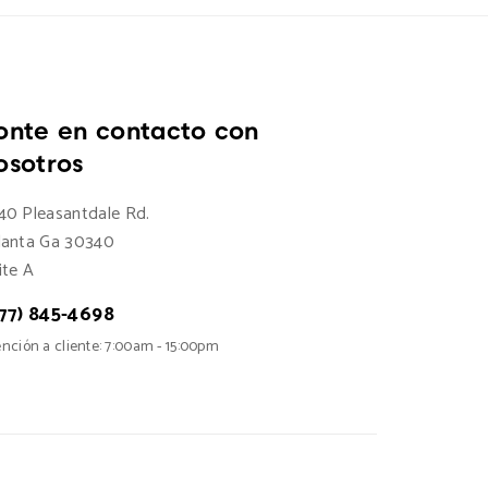
onte en contacto con
osotros
40 Pleasantdale Rd.
lanta Ga 30340
ite A
77) 845-4698
nción a cliente: 7:00am - 15:00pm