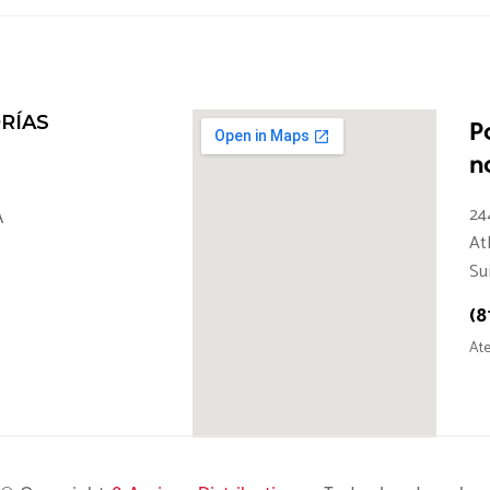
RÍAS
P
n
24
A
At
Su
(8
Ate