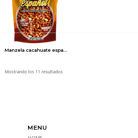
Manzela cacahuate español con Chili & Garlic 900Gr (1.98lb) 1bag
Mostrando los 11 resultados
MENU
HOME