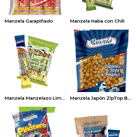
Manzela Garapiñado
Manzela Haba con Chili
Manzela Manzelazo Limon
Manzela Japón ZipTop Bag 900gr