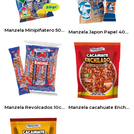
Manzela Minipiñatero 50ct/20gr
Manzela Japon Papel 40ct / 50gr
Manzela Revolcados 10ct (148Gr) (1bag)
Manzela cacahuate Enchilado Chili & Limón 900Gr (1.98lb) 1bag