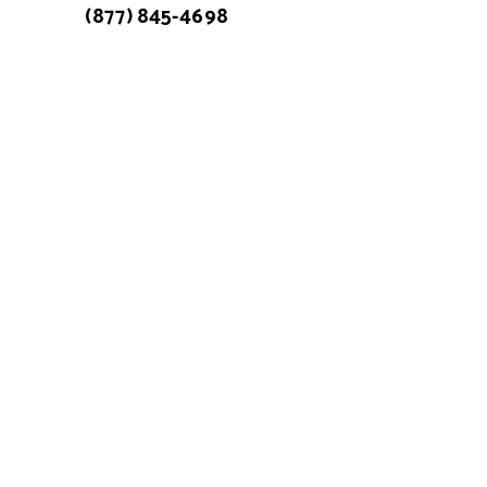
(877) 845-4698
Atención a cliente: 7:00am - 15:00pm