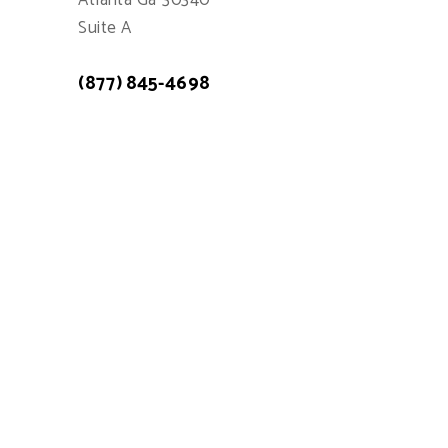
Atlanta Ga 30340
Suite A
(877) 845-4698
Atención a cliente: 7:00am - 15:00pm