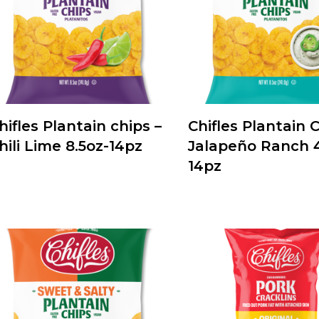
hifles Plantain chips –
Chifles Plantain C
hili Lime 8.5oz-14pz
Jalapeño Ranch 4
14pz