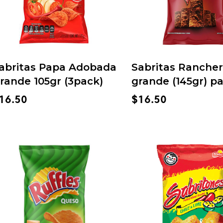
abritas Papa Adobada
Sabritas Rancher
rande 105gr (3pack)
grande (145gr) p
16.50
$
16.50