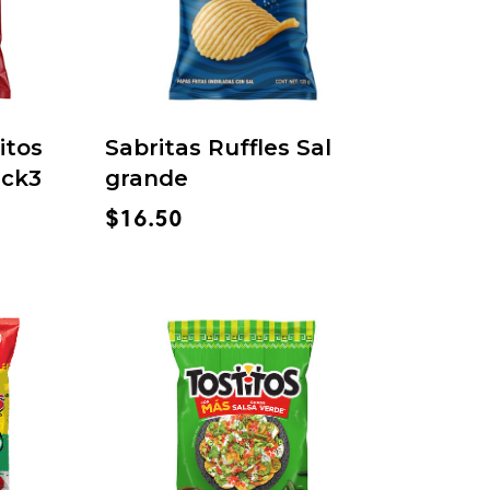
itos
Sabritas Ruffles Sal
ack3
grande
$
16.50