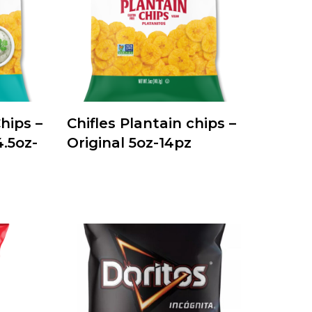
hips –
Chifles Plantain chips –
.5oz-
Original 5oz-14pz