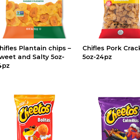
hifles Plantain chips –
Chifles Pork Crac
weet and Salty 5oz-
5oz-24pz
4pz