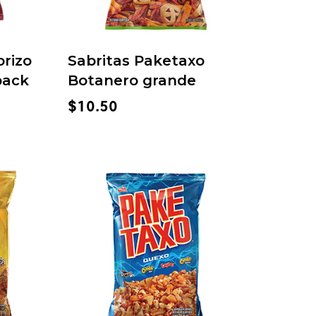
orizo
Sabritas Paketaxo
pack
Botanero grande
$
10.50