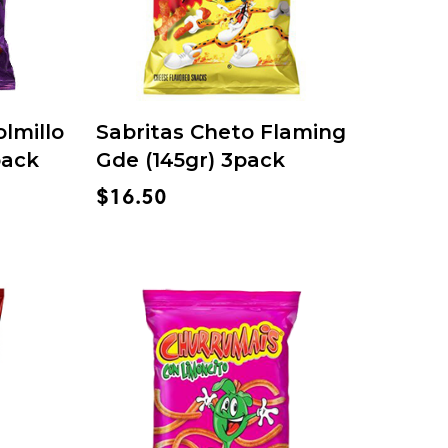
lmillo
Sabritas Cheto Flaming
pack
Gde (145gr) 3pack
$
16.50