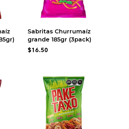
maíz
Sabritas Churrumaíz
85gr)
grande 185gr (3pack)
$
16.50