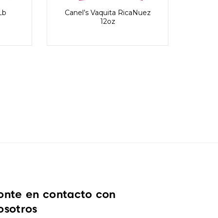
Lb
Canel’s Vaquita RicaNuez
12oz
Coron
onte en contacto con
osotros