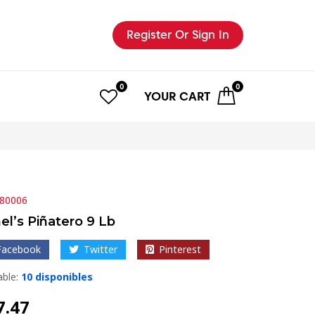
Register
Or Sign In
0
0
YOUR
CART
80006
el’s Piñatero 9 Lb
Facebook
Twitter
Pinterest
able:
10 disponibles
7.47