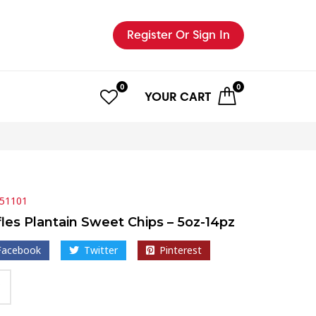
Register
Or Sign In
0
0
YOUR
CART
51101
fles Plantain Sweet Chips – 5oz-14pz
Facebook
Twitter
Pinterest