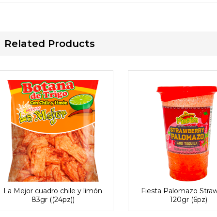
Related Products
La Mejor cuadro chile y limón
Fiesta Palomazo Stra
83gr ((24pz))
120gr (6pz)