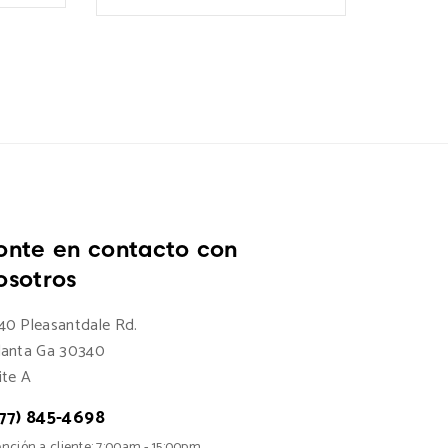
onte en contacto con
osotros
40 Pleasantdale Rd.
lanta Ga 30340
ite A
77) 845-4698
nción a cliente: 7:00am - 15:00pm