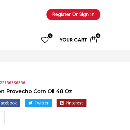
Register
Or Sign In
0
0
YOUR
CART
22156336856
n Provecho Corn Oil 48 Oz
Facebook
Twitter
Pinterest