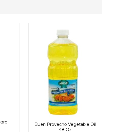
Buen 
agre
Buen Provecho Vegetable Oil
48 Oz