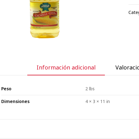
Cate
Información adicional
Valoracio
Peso
2 lbs
Dimensiones
4 × 3 × 11 in