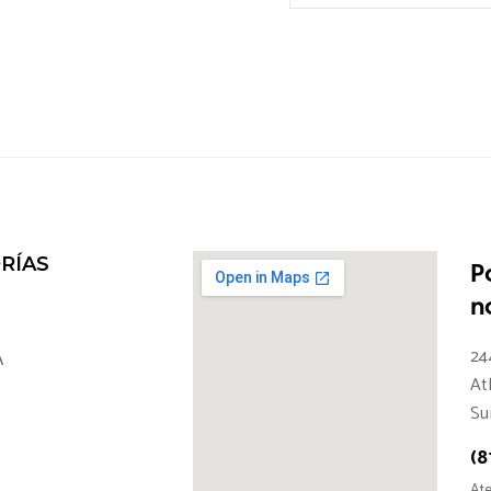
RÍAS
P
n
24
A
At
Su
(8
Ate