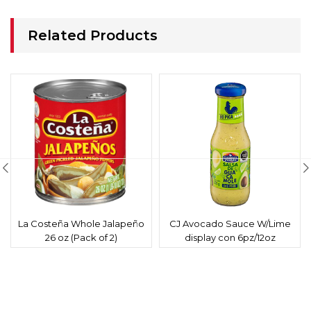
Related Products
La Costeña Whole Jalapeño
CJ Avocado Sauce W/Lime
26 oz (Pack of 2)
display con 6pz/12oz