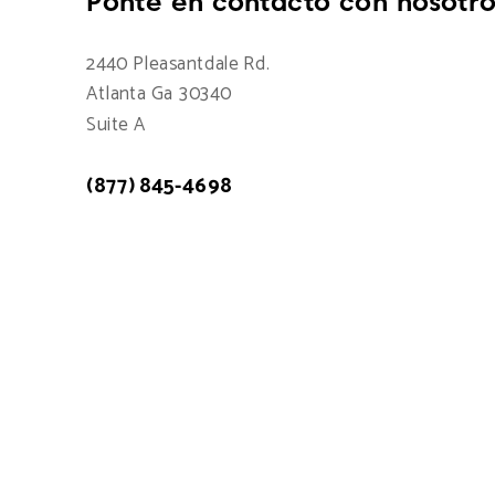
Ponte en contacto con nosotro
2440 Pleasantdale Rd.
Atlanta Ga 30340
Suite A
(877) 845-4698
Atención a cliente: 7:00am - 15:00pm