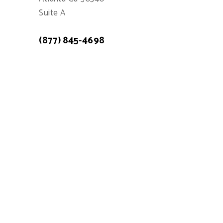
Suite A
(877) 845-4698
Atención a cliente: 7:00am - 15:00pm