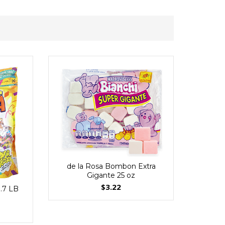
de la Rosa Bombon Extra
Gigante 25 oz
Cane
$
3.22
8.7 LB