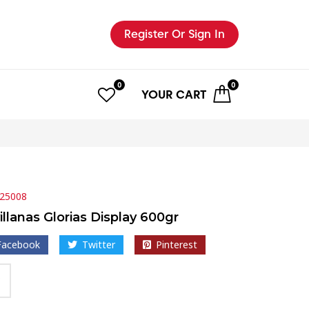
Register
Or Sign In
0
0
YOUR
CART
25008
illanas Glorias Display 600gr
Facebook
Twitter
Pinterest