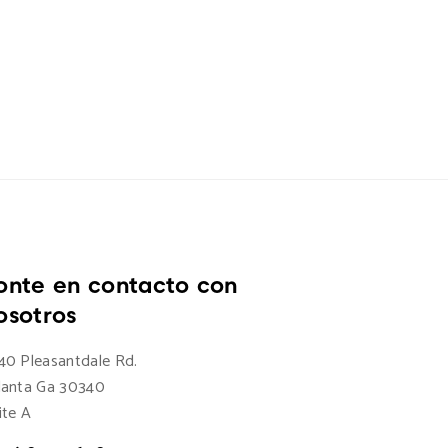
onte en contacto con
osotros
40 Pleasantdale Rd.
lanta Ga 30340
ite A