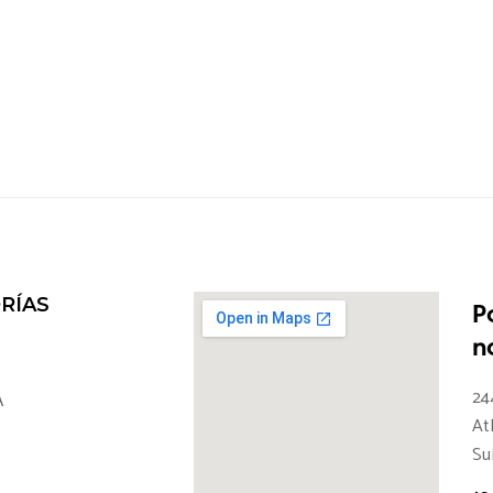
RÍAS
P
n
24
A
At
Su