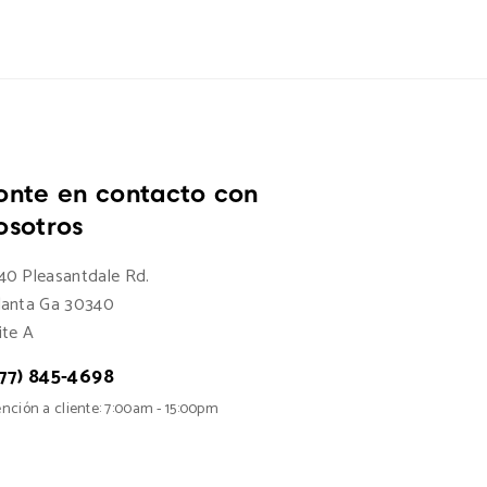
onte en contacto con
osotros
40 Pleasantdale Rd.
lanta Ga 30340
ite A
77) 845-4698
nción a cliente: 7:00am - 15:00pm