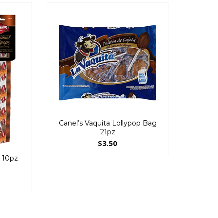
de 
C
Canel’s Vaquita Lollypop Bag
21pz
$
3.50
 10pz