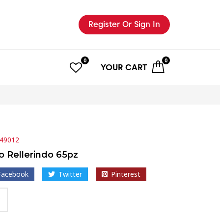
Register
Or Sign In
0
0
YOUR
CART
49012
o Rellerindo 65pz
Facebook
Twitter
Pinterest