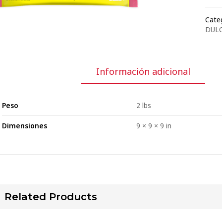
Categ
DULC
Información adicional
Peso
2 lbs
Dimensiones
9 × 9 × 9 in
Related Products