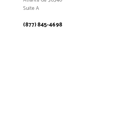
Atlanta Ga 30340
Suite A
(877) 845-4698
Atención a cliente: 7:00am - 15:00pm