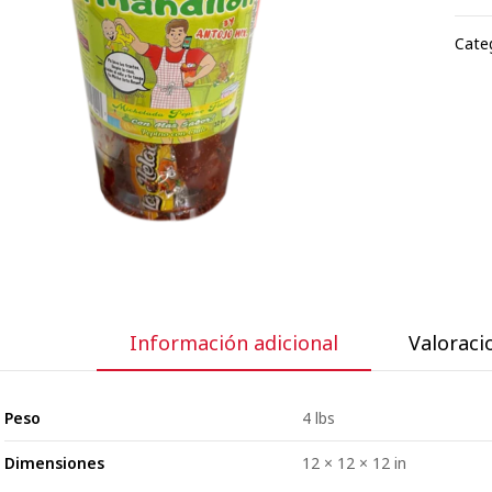
Categ
Información adicional
Valoracio
Peso
4 lbs
Dimensiones
12 × 12 × 12 in