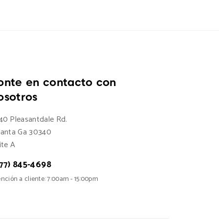
onte en contacto con
osotros
40 Pleasantdale Rd.
lanta Ga 30340
ite A
77) 845-4698
nción a cliente: 7:00am - 15:00pm