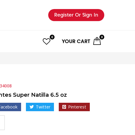
Register
Or Sign In
0
0
YOUR
CART
34008
tes Super Natilla 6.5 oz
Facebook
Twitter
Pinterest