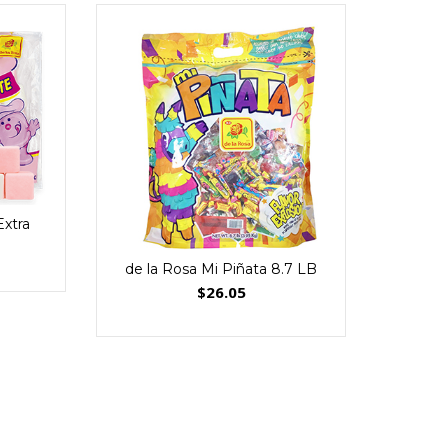
xtra
Canel’
de la Rosa Mi Piñata 8.7 LB
$
26.05