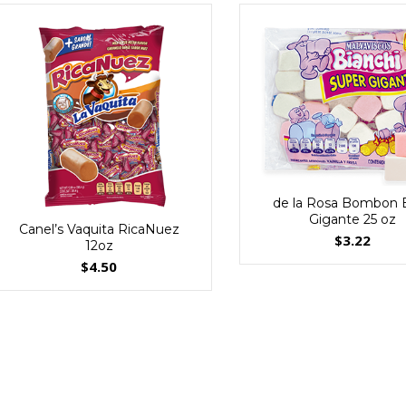
de la Rosa Bombon E
Gigante 25 oz
Canel’s Vaquita RicaNuez
$
3.22
12oz
$
4.50