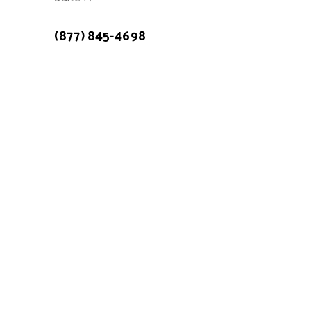
(877) 845-4698
Atención a cliente: 7:00am - 15:00pm