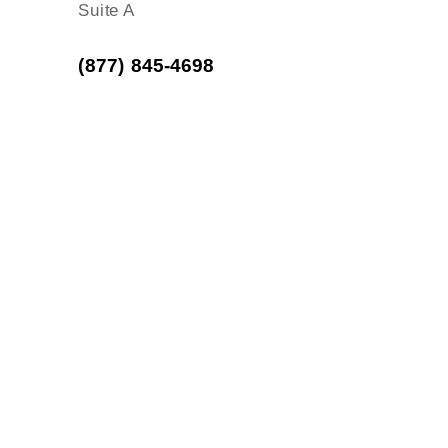
Suite A
(877) 845-4698
Atención a cliente: 7:00am - 15:00pm