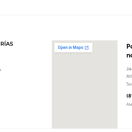
RÍAS
P
n
24
A
At
Su
(8
Ate