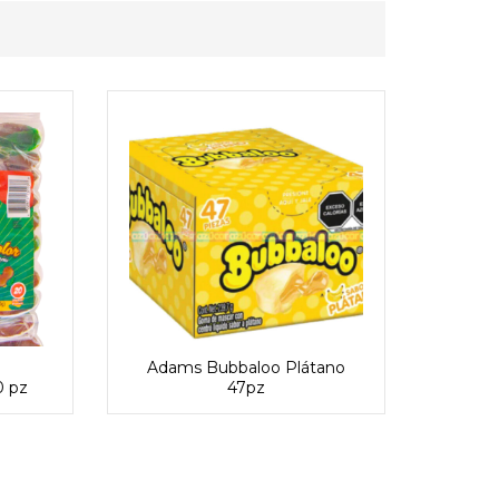
Adams
Adams Bubbaloo Plátano
0 pz
47pz