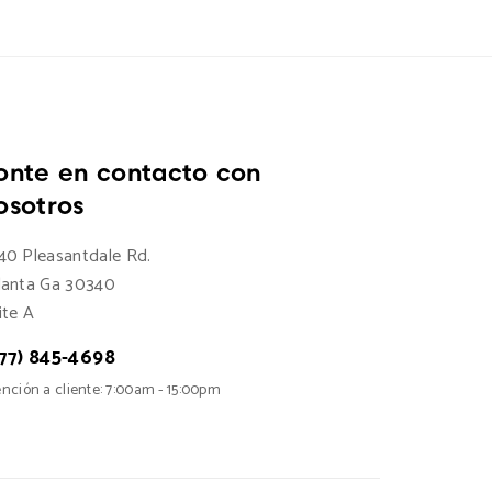
onte en contacto con
osotros
40 Pleasantdale Rd.
lanta Ga 30340
ite A
77) 845-4698
nción a cliente: 7:00am - 15:00pm