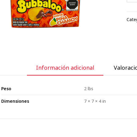
Categ
Información adicional
Valoracio
Peso
2 lbs
Dimensiones
7 × 7 × 4 in