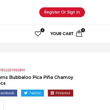
Register
Or Sign In
0
0
YOUR
CART
7622201692841
ms Bubbaloo Pica Piña Chamoy
pcs
Facebook
Twitter
Pinterest